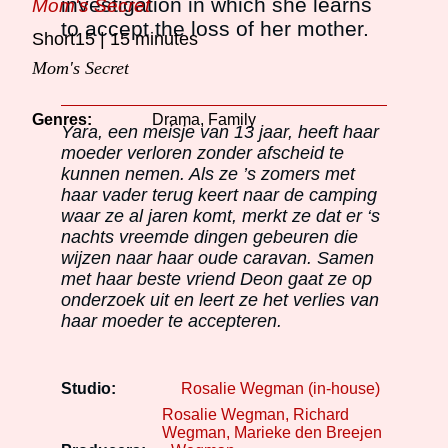
investigation in which she learns
Mom's Secret
to accept the loss of her mother.
Short15
15 minutes
Mom's Secret
Genres:
Drama, Family
Yara, een meisje van 13 jaar, heeft haar
moeder verloren zonder afscheid te
kunnen nemen. Als ze ’s zomers met
haar vader terug keert naar de camping
waar ze al jaren komt, merkt ze dat er ‘s
nachts vreemde dingen gebeuren die
wijzen naar haar oude caravan. Samen
met haar beste vriend Deon gaat ze op
onderzoek uit en leert ze het verlies van
haar moeder te accepteren.
Studio:
Rosalie Wegman (in-house)
Rosalie Wegman
Richard
Wegman
Marieke den Breejen