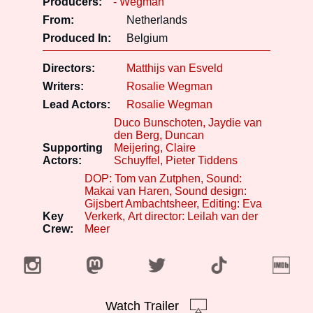
Producers:
- Wegman
From:
Netherlands
Produced In:
Belgium
Directors:
Matthijs van Esveld
Writers:
Rosalie Wegman
Lead Actors:
Rosalie Wegman
Duco Bunschoten
Jaydie van
den Berg
Duncan
Supporting
Meijering
Claire
Actors:
Schuyffel
Pieter Tiddens
DOP: Tom van Zutphen
Sound:
Makai van Haren
Sound design:
Gijsbert Ambachtsheer
Editing: Eva
Key
Verkerk
Art director: Leilah van der
Crew:
Meer
Watch Trailer